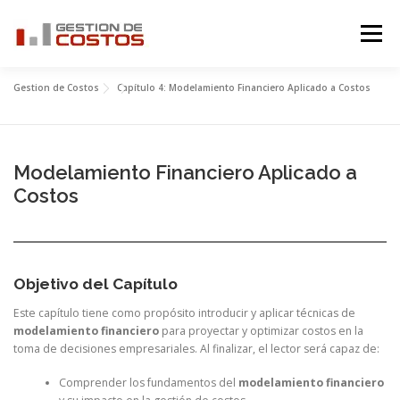
Skip
to
Menu
content
Gestion de Costos
Capítulo 4: Modelamiento Financiero Aplicado a Costos
NOSOTROS
CURSO
SERVICIOS
Modelamiento Financiero Aplicado a
PROYECTOS
EQUIPO
NOTICIAS
Costos
CONTACTANOS
Objetivo del Capítulo
Este capítulo tiene como propósito introducir y aplicar técnicas de
modelamiento financiero
para proyectar y optimizar costos en la
toma de decisiones empresariales. Al finalizar, el lector será capaz de:
Comprender los fundamentos del
modelamiento financiero