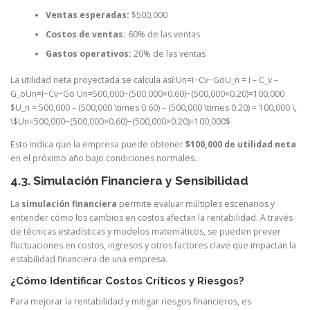
Ventas esperadas:
$500,000
Costos de ventas:
60% de las ventas
Gastos operativos:
20% de las ventas
La utilidad neta proyectada se calcula así:Un=I−Cv−GoU_n = I – C_v –
G_oUn​=I−Cv​−Go​ Un=500,000−(500,000×0.60)−(500,000×0.20)=100,000
$U_n = 500,000 – (500,000 \times 0.60) – (500,000 \times 0.20) = 100,000 \,
\$Un​=500,000−(500,000×0.60)−(500,000×0.20)=100,000$
Esto indica que la empresa puede obtener
$100,000 de utilidad neta
en el próximo año bajo condiciones normales.
4.3. Simulación Financiera y Sensibilidad
La
simulación financiera
permite evaluar múltiples escenarios y
entender cómo los cambios en costos afectan la rentabilidad. A través
de técnicas estadísticas y modelos matemáticos, se pueden prever
fluctuaciones en costos, ingresos y otros factores clave que impactan la
estabilidad financiera de una empresa.
¿Cómo Identificar Costos Críticos y Riesgos?
Para mejorar la rentabilidad y mitigar riesgos financieros, es