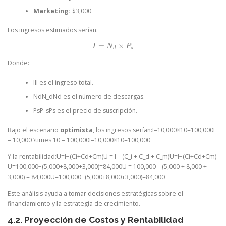
Marketing:
$3,000
Los ingresos estimados serían:
=
×
I
=
N
d
×
P
s
I
N
P
d
s
Donde:
III es el ingreso total.
NdN_dNd​ es el número de descargas.
PsP_sPs​ es el precio de suscripción.
Bajo el escenario
optimista
, los ingresos serían:I=10,000×10=100,000I
= 10,000 \times 10 = 100,000I=10,000×10=100,000
Y la rentabilidad:U=I−(Ci+Cd+Cm)U = I – (C_i + C_d + C_m)U=I−(Ci​+Cd​+Cm​)
U=100,000−(5,000+8,000+3,000)=84,000U = 100,000 – (5,000 + 8,000 +
3,000) = 84,000U=100,000−(5,000+8,000+3,000)=84,000
Este análisis ayuda a tomar decisiones estratégicas sobre el
financiamiento y la estrategia de crecimiento.
4.2. Proyección de Costos y Rentabilidad