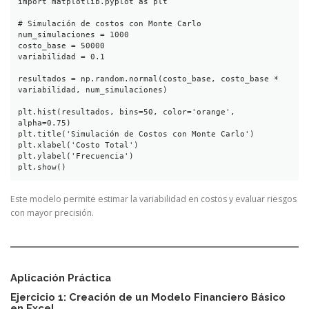
import matplotlib.pyplot as plt

# Simulación de costos con Monte Carlo

num_simulaciones = 1000

costo_base = 50000

variabilidad = 0.1

resultados = np.random.normal(costo_base, costo_base * 
variabilidad, num_simulaciones)

plt.hist(resultados, bins=50, color='orange', 
alpha=0.75)

plt.title('Simulación de Costos con Monte Carlo')

plt.xlabel('Costo Total')

plt.ylabel('Frecuencia')

Este modelo permite estimar la variabilidad en costos y evaluar riesgos
con mayor precisión.
Aplicación Práctica
Ejercicio 1: Creación de un Modelo Financiero Básico
en Excel